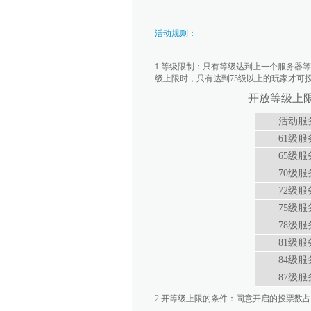
活动规则：
1.等级限制：只有等级达到上一个服务器等
级上限时，只有达到75级以上的玩家才可
开放等级上
活动服
61级服
65级服
70级服
72级服
75级服
78级服
81级服
84级服
87级服
2.开等级上限的条件：同意开启的投票数